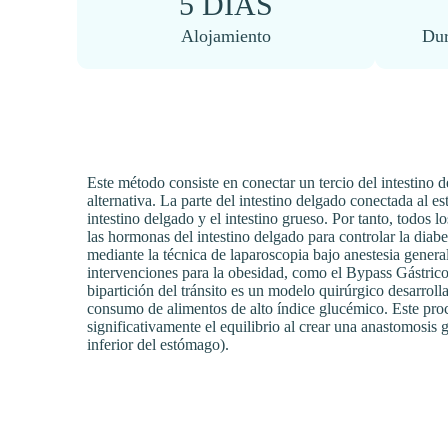
5 DÍAS
Alojamiento
Dur
Este método consiste en conectar un tercio del intestino
alternativa. La parte del intestino delgado conectada al 
intestino delgado y el intestino grueso. Por tanto, todos l
las hormonas del intestino delgado para controlar la diabe
mediante la técnica de laparoscopia bajo anestesia general
intervenciones para la obesidad, como el Bypass Gástric
bipartición del tránsito es un modelo quirúrgico desarroll
consumo de alimentos de alto índice glucémico. Este pr
significativamente el equilibrio al crear una anastomosis ga
inferior del estómago).