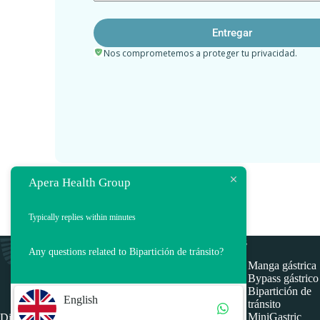
Nos comprometemos a proteger tu privacidad.
Apera Health Group
Typically replies within minutes
Tratos
Any questions related to Bipartición de tránsito?
Manga gástrica
Bypass gástrico
Bipartición de
English
tránsito
MiniGastric
Discover Apera Health Group: