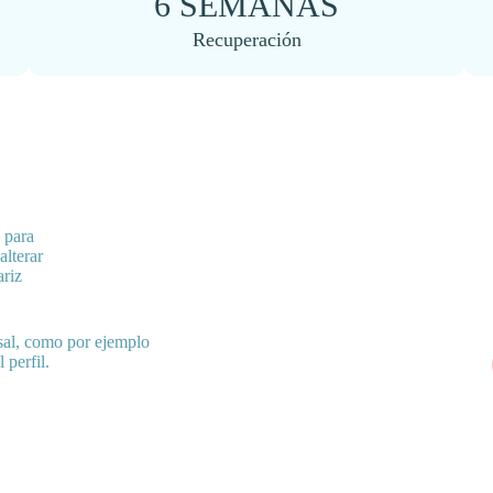
6 SEMANAS
Recuperación
a para
alterar
ariz
asal, como por ejemplo
 perfil.