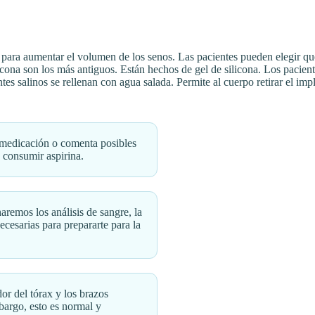
s para aumentar el volumen de los senos. Las pacientes pueden elegir q
icona son los más antiguos. Están hechos de gel de silicona. Los pacien
ntes salinos se rellenan con agua salada. Permite al cuerpo retirar el i
 medicación o comenta posibles
 consumir aspirina.
haremos los análisis de sangre, la
ecesarias para prepararte para la
or del tórax y los brazos
bargo, esto es normal y