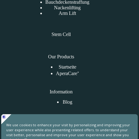
Bauchdeckenstraffung
Nackenlifting
Arm Lift
Stem Cell
Our Products
Startseite
AperaCare⁺
Information
Blog
Kontaktiere uns
Uphill Towers, A76, Ataşehir, İstanbul, Turkey