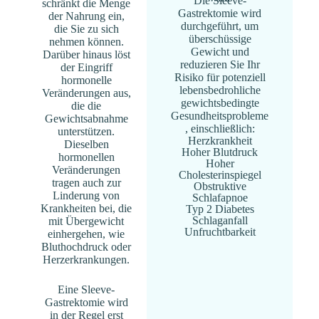
Die Sleeve-
schränkt die Menge
Gastrektomie wird
der Nahrung ein,
durchgeführt, um
die Sie zu sich
überschüssige
nehmen können.
Gewicht und
Darüber hinaus löst
reduzieren Sie Ihr
der Eingriff
Risiko für potenziell
hormonelle
lebensbedrohliche
Veränderungen aus,
gewichtsbedingte
die die
Gesundheitsprobleme
Gewichtsabnahme
, einschließlich:
unterstützen.
Herzkrankheit
Dieselben
Hoher Blutdruck
hormonellen
Hoher
Veränderungen
Cholesterinspiegel
tragen auch zur
Obstruktive
Linderung von
Schlafapnoe
Krankheiten bei, die
Typ 2 Diabetes
Schlaganfall
mit Übergewicht
Unfruchtbarkeit
einhergehen, wie
Bluthochdruck oder
Herzerkrankungen.
Eine Sleeve-
Gastrektomie wird
in der Regel erst