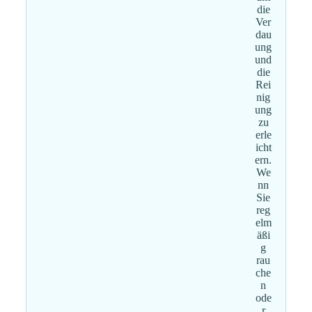
die
Ver
dau
ung
und
die
Rei
nig
ung
zu
erle
icht
ern.
We
nn
Sie
reg
elm
äßi
g
rau
che
n
ode
r