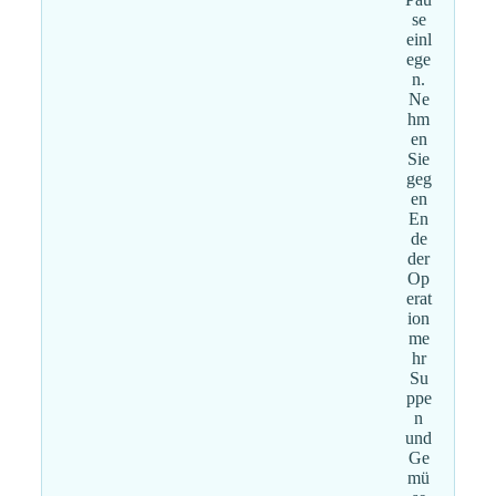
se
einl
ege
n.
Ne
hm
en
Sie
geg
en
En
de
der
Op
erat
ion
me
hr
Su
ppe
n
und
Ge
mü