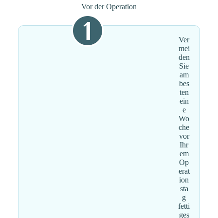
Vor der Operation
Ver
mei
den
Sie
am
bes
ten
ein
e
Wo
che
vor
Ihr
em
Op
erat
ion
sta
g
fetti
ges