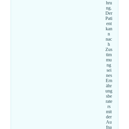
hru
ng.
Der
Pati
ent
kan
n
nac
h
Zus
tim
mu
ng
sei
nes
Ern
ähr
ung
sbe
rate
rs
mit
der
Au
fna