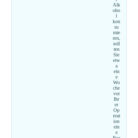
Alk
oho
l
kon
su
mie
ren,
soll
ten
Sie
etw
a
ein
e
Wo
che
vor
Ihr
er
Op
erat
ion
ein
e
Pau