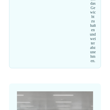
das
Ge
wic
ht
zu
halt
en
und
wei
ter
abz
une
hm
en.