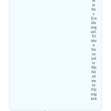
se
in
Ihr
e
Ern
ähr
ung
auf.
Tri
nke
n
Sie
zu
jed
er
Ma
hlz
eit
me
hr
Flü
ssig
keit
.