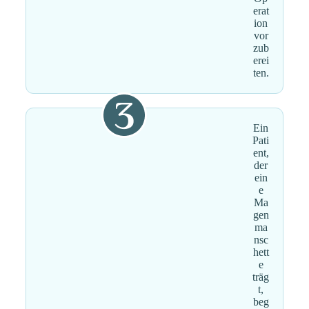
erat
ion
vor
zub
erei
ten.
Ein
Pati
ent,
der
ein
e
Ma
gen
ma
nsc
hett
e
träg
t,
beg