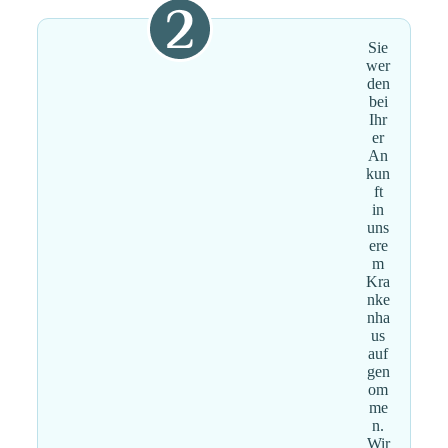
Sie
wer
den
bei
Ihr
er
An
kun
ft
in
uns
ere
m
Kra
nke
nha
us
auf
gen
om
me
n.
Wir