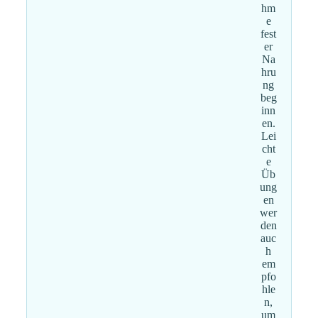
hm
e
fest
er
Na
hru
ng
beg
inn
en.
Lei
cht
e
Üb
ung
en
wer
den
auc
h
em
pfo
hle
n,
um