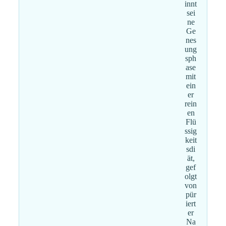
innt
sei
ne
Ge
nes
ung
sph
ase
mit
ein
er
rein
en
Flü
ssig
keit
sdi
ät,
gef
olgt
von
pür
iert
er
Na