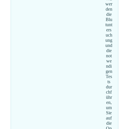
wer
den
die
Blu
tunt
ers
uch
ung
und
die
not
we
ndi
gen
Tes
ts
dur
chf
ühr
en,
um
Sie
auf
die
Op