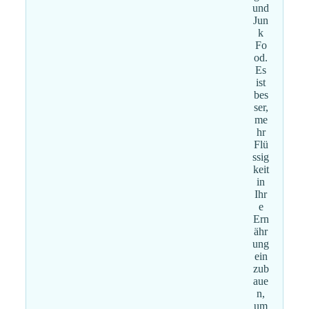
und
Jun
k
Fo
od.
Es
ist
bes
ser,
me
hr
Flü
ssig
keit
in
Ihr
e
Ern
ähr
ung
ein
zub
aue
n,
um