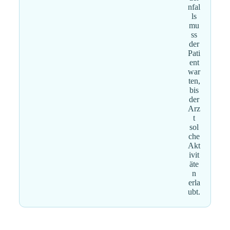
nfal
ls
mu
ss
der
Pati
ent
war
ten,
bis
der
Arz
t
sol
che
Akt
ivit
äte
n
erla
ubt.