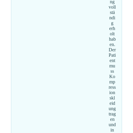
ng
voll
stä
ndi
g
erh
olt
hab
en.
Der
Pati
ent
mu
ss
Ko
mp
ress
ion
skl
eid
ung
trag
en
und
in