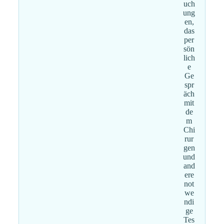
uch
ung
en,
das
per
sön
lich
e
Ge
spr
äch
mit
de
m
Chi
rur
gen
und
and
ere
not
we
ndi
ge
Tes