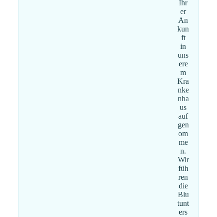
Ihr
er
An
kun
ft
in
uns
ere
m
Kra
nke
nha
us
auf
gen
om
me
n.
Wir
füh
ren
die
Blu
tunt
ers