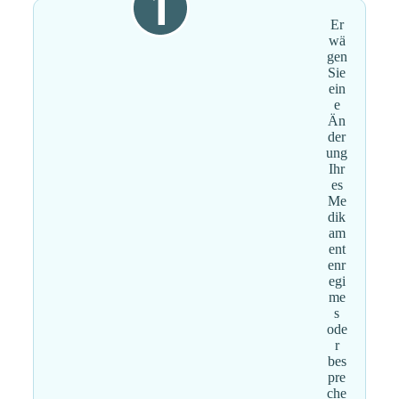
Er
wä
gen
Sie
ein
e
Än
der
ung
Ihr
es
Me
dik
am
ent
enr
egi
me
s
ode
r
bes
pre
che