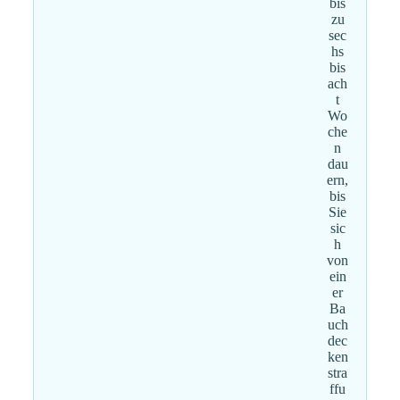
bis
zu
sec
hs
bis
ach
t
Wo
che
n
dau
ern,
bis
Sie
sic
h
von
ein
er
Ba
uch
dec
ken
stra
ffu