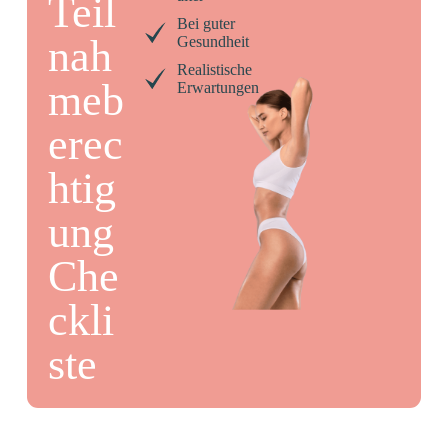
Teil
Bei guter
nah
Gesundheit
Realistische
meb
Erwartungen
erec
htig
ung
Che
ckli
ste