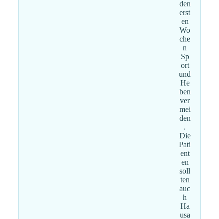
den
erst
en
Wo
che
n
Sp
ort
und
He
ben
ver
mei
den
.
Die
Pati
ent
en
soll
ten
auc
h
Ha
usa