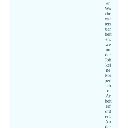
er
Wo
che
wei
terz
uar
beit
en,
we
nn
der
Job
kei
ne
kör
perl
ich
e
Ar
beit
erf
ord
ert.
An
der