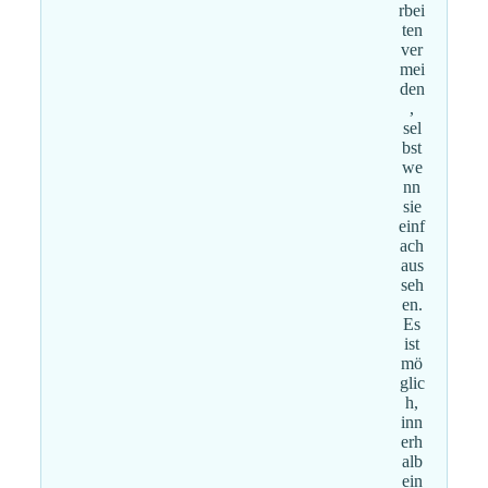
rbei
ten
ver
mei
den
,
sel
bst
we
nn
sie
einf
ach
aus
seh
en.
Es
ist
mö
glic
h,
inn
erh
alb
ein