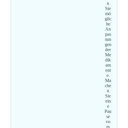
n
Sie
mö
glic
he
An
pas
sun
gen
der
Me
dik
am
ent
e.
Ma
che
n
Sie
ein
e
Pau
se
vo
m