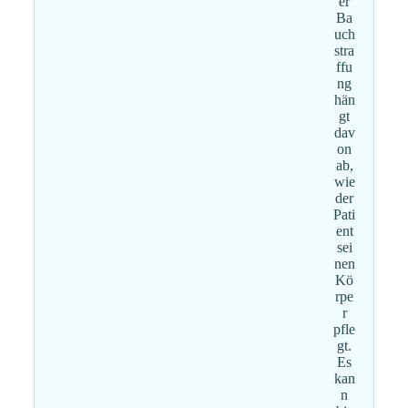
er
Ba
uch
stra
ffu
ng
hän
gt
dav
on
ab,
wie
der
Pati
ent
sei
nen
Kö
rpe
r
pfle
gt.
Es
kan
n