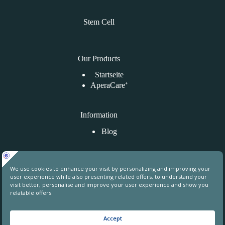
Stem Cell
Our Products
Startseite
AperaCare⁺
Information
Blog
Kontaktiere uns
Uphill Towers, A76, Ataşehir, İstanbul, Turkey
contact@aperahealthgroup.com
+90 850 241 70 78
+90 549 640 84 31