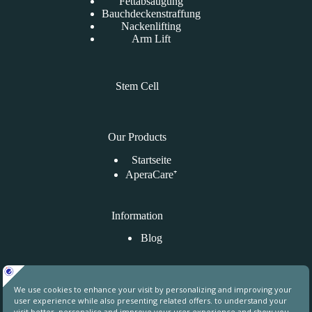
Fettabsaugung
Bauchdeckenstraffung
Nackenlifting
Arm Lift
Stem Cell
Our Products
Startseite
AperaCare⁺
Information
Blog
Kontaktiere uns
Uphill Towers, A76, Ataşehir, İstanbul, Turkey